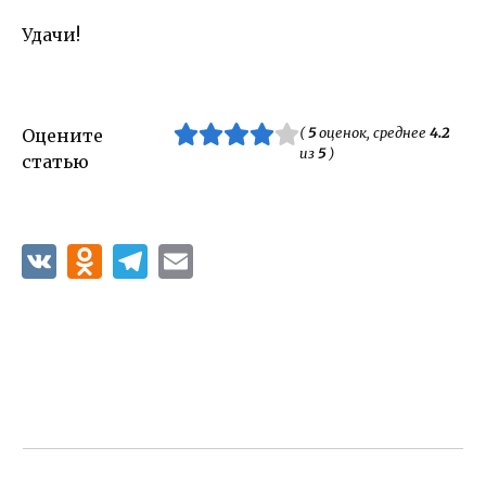
Удачи!
(
5
оценок, среднее
4.2
Оцените
из
5
)
статью