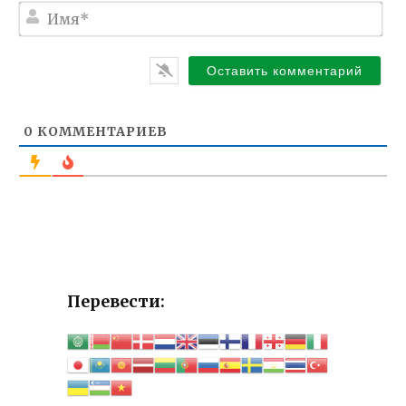
И
м
я
*
0
КОММЕНТАРИЕВ
Перевести: