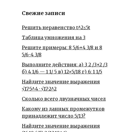
Свежие записи
Решить неравенство t^2≤5t
Таблица умножения на 3
Решите примеры: 8 5/6+4 3/8 и 8
5/6-4 3/8
Выполните действия: а) 3 2 /3+2 /3
б) 4 1/6 — 1 1/ 5 в) 12×5/18 г) 6: 1 1/5
Найдите значение выражения
√17·5^4 · √17·2^2
Сколько всего двузначных чисел
Какому из данных промежутков
принадлежит число 5/13?
Найдите значение выражения