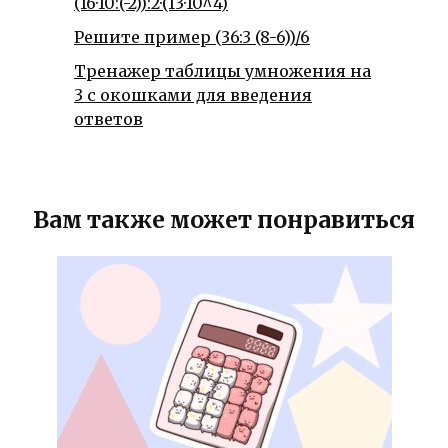
(16·10:(-2)):2·(13·10^4)
Решите пример (36:3 (8-6))/6
Тренажер таблицы умножения на
3 с окошками для введения
ответов
Вам также может понравиться