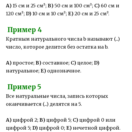
А)
15 см и 25 см²;
В)
50 см и 100 см²;
С)
60 см и
120 см²;
D)
10 см и 10 см²;
Е)
20 см и 25 см².
Пример 4
Кратным натурального числа b называют (...)
число, которое делится без остатка на b.
А)
простое;
В)
составное;
С)
целое;
D)
натуральное;
Е)
однозначное.
Пример 5
Все натуральные числа, запись которых
оканчивается (...) делятся на 5.
А)
цифрой 2;
В)
цифрой 5;
С)
цифрой 0 или
цифрой 5;
D)
цифрой 0;
Е)
нечетной цифрой.