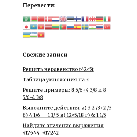
Перевести:
Свежие записи
Решить неравенство t^2≤5t
Таблица умножения на 3
Решите примеры: 8 5/6+4 3/8 и 8
5/6-4 3/8
Выполните действия: а) 3 2 /3+2 /3
б) 4 1/6 — 1 1/ 5 в) 12×5/18 г) 6: 1 1/5
Найдите значение выражения
√17·5^4 · √17·2^2