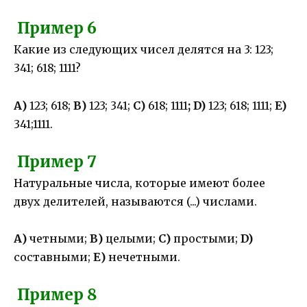
Пример 6
Какие из следующих чисел делятся на 3: 123;
341; 618; 1111?
А)
123; 618;
В)
123; 341;
С)
618; 1111
; D)
123; 618; 1111;
E)
341;1111.
Пример 7
Натуральные числа, которые имеют более
двух делителей, называются (...) числами.
А)
четными;
В)
целыми;
С)
простыми;
D)
составными;
Е)
нечетными.
Пример 8