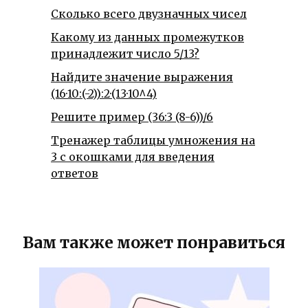
Сколько всего двузначных чисел
Какому из данных промежутков
принадлежит число 5/13?
Найдите значение выражения
(16·10:(-2)):2·(13·10^4)
Решите пример (36:3 (8-6))/6
Тренажер таблицы умножения на
3 с окошками для введения
ответов
Вам также может понравиться