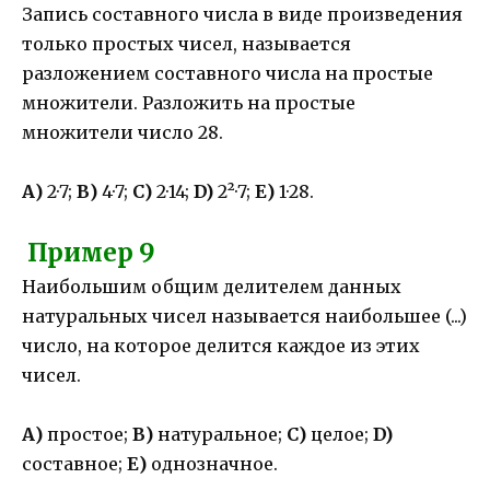
Запись составного числа в виде произведения
только простых чисел, называется
разложением составного числа на простые
множители. Разложить на простые
множители число 28.
А)
2·7;
В)
4·7;
С)
2·14;
D)
2²·7;
Е)
1·28.
Пример 9
Наибольшим общим делителем данных
натуральных чисел называется наибольшее (...)
число, на которое делится каждое из этих
чисел.
А)
простое;
В)
натуральное;
С)
целое;
D)
составное;
Е)
однозначное.