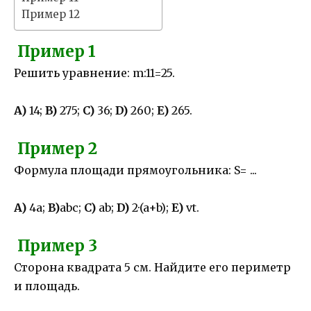
Пример 12
Пример 1
Решить уравнение: m:11=25.
A)
14;
B)
275;
C)
36;
D)
260;
E)
265.
Пример 2
Формула площади прямоугольника: S= ...
A)
4a;
B)
abc;
C)
ab;
D)
2·(a+b);
E)
vt.
Пример 3
Сторона квадрата 5 см. Найдите его периметр
и площадь.