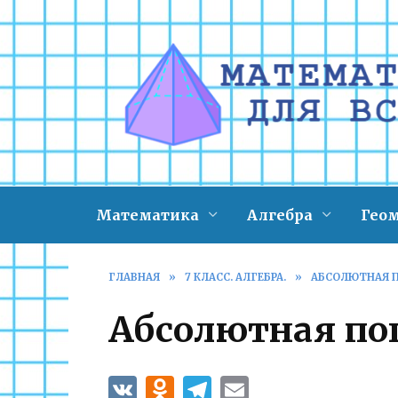
Перейти
к
содержанию
Математика
Алгебра
Гео
ГЛАВНАЯ
»
7 КЛАСС. АЛГЕБРА.
»
АБСОЛЮТНАЯ 
Абсолютная по