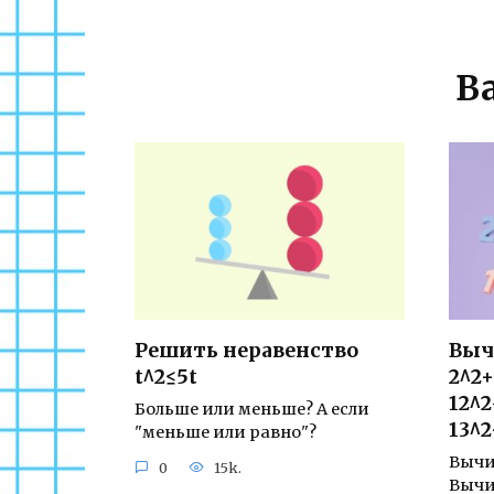
В
Решить неравенство
Выч
t^2≤5t
2^2+
12^2
Больше или меньше? А если
13^2
"меньше или равно"?
Вычис
0
15k.
Вычи