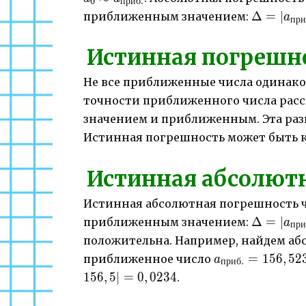
0
приб
.
Δ=|a_{пр
Δ
=
∣
приближенным значением:
a
при
a|
Истинная погрешно
Не все приближенные числа одинаков
точности приближенного числа рас
значением и приближенным. Эта раз
Истинная погрешность может быть к
Истинная абсолютн
Истинная абсолютная погрешность ч
Δ=|a_{пр
Δ
=
∣
приближенным значением:
a
при
a|
положительна. Например, найдем а
a_{приб.}=156
=
156
,
52
приближенное число
a
приб
.
156
,
5∣
=
0
,
0234
.