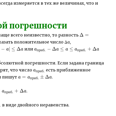
егда измеряется в тех же величинах, что и
ой погрешности
Δ=|a_{приб.}-
Δ
=
аще всего неизвестно, то разность
a|
a
казать положительное число Δ
,
a
риб.}-
a_{приб.}-Δa
−
∣
≤
Δ
−
Δ
≤
≤
+
Δ
или
a
a
a
a
a
a
a
приб
.
приб
.
eq Δa
\leq a \leq
a_{приб.}+Δa
бсолютной погрешности. Если задана граница
a_{приб.}
орят, что число
есть приближенное
a
приб
.
a=a_{приб.}
=
±
Δ
 и пишут
.
a
a
a
приб
.
\pm Δa
≤
+
Δ
.
a
a
приб
.
1
в виде двойного неравенства.