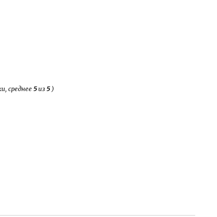
и, среднее
5
из
5
)