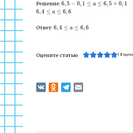
0,1
6,5-0,1
6
,
5
−
0
,
1
≤
≤
6
,
5
+
0
,
1
Решение:
a
\leq a
6,4
6
,
4
≤
≤
6
,
6
a
\leq
\leq
6,5+0,1
a
6,4
6
,
4
≤
≤
6
,
6
Ответ:
a
\leq
\leq
6,6
a
\leq
6,6
(
3
оценк
Оцените статью