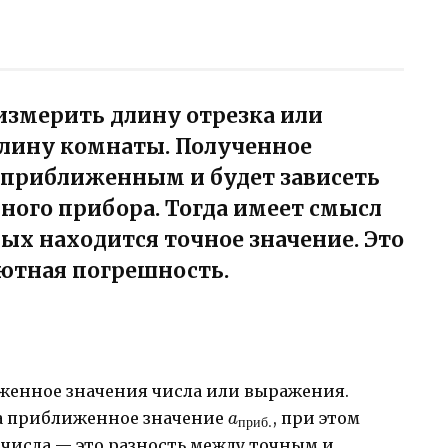
 измерить длину отрезка или
длину комнаты. Полученное
т приближенным и будет зависеть
ного прибора. Тогда имеет смысл
рых находится точное значение. Это
лютная погрешность.
иженное значения числа или выражения.
a_{приб.}
a_{0}
 а приближенное значение
, при этом
a
приб
.
\approx
 числа — это разность между точным и