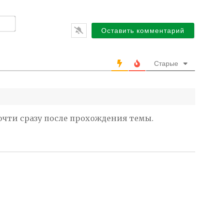
И
м
я
*
Старые
почти сразу после прохождения темы.