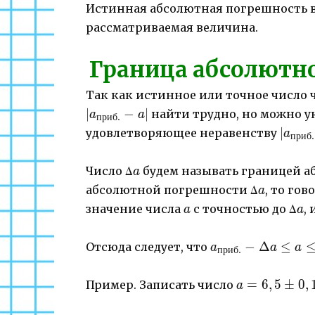
Истинная абсолютная погрешность вс
рассматриваемая величина.
Граница абсолютн
Так как истинное или точное число ч
∣
−
∣
найти трудно, но можно у
a
a
приб
.
|a_{п
∣
удовлетворяющее неравенству
a
приб
.
a| \l
a
Число Δ
будем называть границей а
a
a
абсолютной погрешности Δ
, то гов
a
a
a
значение числа
с точностью до Δ
,
a
a
a_{приб.}-Δa
−
Δ
≤
Отсюда следует, что
a
a
a
приб
.
\leq a \leq
a_{приб.}+Δa
a=6,5
=
6
,
5
±
0
,
Пример. Записать число
a
\pm