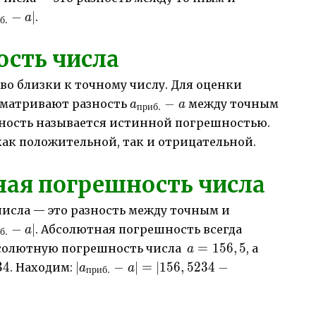
a_{приб.}
иб.}-
−
∣
.
a
б
.
сть числа
о близки к точному числу. Для оценки
a_{приб.}-
−
сматривают разность
между точным
a
a
приб
.
a
ность называется истинной погрешностью.
ак положительной, так и отрицательной.
ая погрешность числа
исла — это разность между точным и
иб.}-
−
∣
. Абсолютная погрешность всегда
a
б
.
a=156,5
=
156
,
5
бсолютную погрешность числа
, а
a
,5234
|a_{приб.}-
34
∣
−
∣
=
∣156
,
5234
−
. Находим:
a
a
приб
.
a|=|156,5234-
156,5|=0,0234