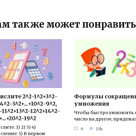
ам также может понравить
ислите 2^2-1^2+3^2-
Формулы сокращен
4^2-3^2+...+10^2-9^2,
умножения
-11^2+13^2-12^2+14^2-
Чтобы быстро умножить 
+...+20^2-19^2
число на другое, придума
лите. 1) 2) 3) 4)
0
13k.
сление: 1) В первом