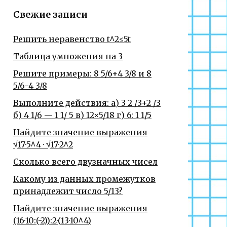
Свежие записи
Решить неравенство t^2≤5t
Таблица умножения на 3
Решите примеры: 8 5/6+4 3/8 и 8
5/6-4 3/8
Выполните действия: а) 3 2 /3+2 /3
б) 4 1/6 — 1 1/ 5 в) 12×5/18 г) 6: 1 1/5
Найдите значение выражения
√17·5^4 · √17·2^2
Сколько всего двузначных чисел
Какому из данных промежутков
принадлежит число 5/13?
Найдите значение выражения
(16·10:(-2)):2·(13·10^4)