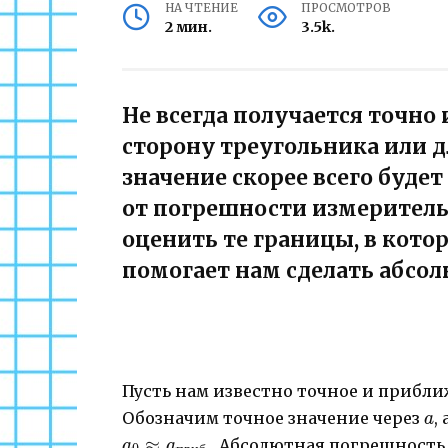
НА ЧТЕНИЕ
ПРОСМОТРОВ
2 мин.
3.5k.
Не всегда получается точно
сторону треугольника или 
значение скорее всего буде
от погрешности измеритель
оценить те границы, в кото
помогает нам сделать абсо
Пусть нам известно точное и прибл
a
Обозначим точное значение через
,
a
≈
. Абсолютная погрешность
a
a