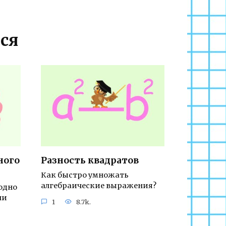
ся
ного
Разность квадратов
Как быстро умножать
алгебраические выражения?
одно
ли
1
8.7k.