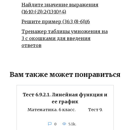
Найдите значение выражения
(16·10:(-2)):2·(13·10^4)
Решите пример (36:3 (8-6))/6
Тренажер таблицы умножения на
3 с окошками для введения
ответов
Вам также может понравиться
Тест 6.9.2.1. Линейная функция и
ее график
Математика. 6 класс. Тест 9.
0
5.1k.