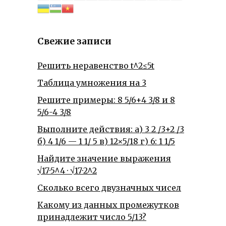
Свежие записи
Решить неравенство t^2≤5t
Таблица умножения на 3
Решите примеры: 8 5/6+4 3/8 и 8
5/6-4 3/8
Выполните действия: а) 3 2 /3+2 /3
б) 4 1/6 — 1 1/ 5 в) 12×5/18 г) 6: 1 1/5
Найдите значение выражения
√17·5^4 · √17·2^2
Сколько всего двузначных чисел
Какому из данных промежутков
принадлежит число 5/13?