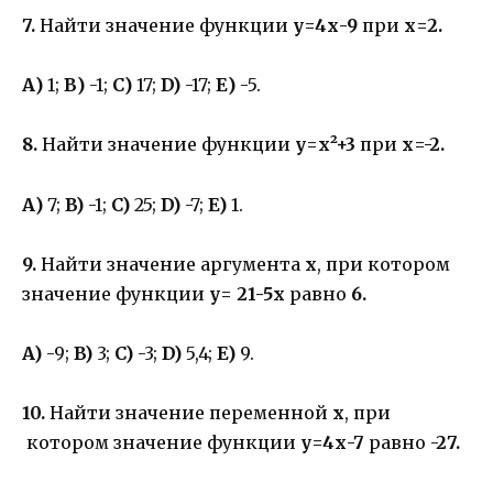
7.
Найти значение функции
у=4х-9
при
х=2.
А)
1;
В)
-1;
С)
17;
D)
-17;
Е)
-5.
8.
Найти значение функции
у=х²+3
при
х=-2.
А)
7;
B)
-1;
C)
25;
D)
-7;
E)
1.
9.
Найти значение аргумента
х
, при котором
значение функции
у= 21-5х
равно
6.
A)
-9;
B)
3;
C)
-3;
D)
5,4;
E)
9.
10.
Найти значение переменной
х
, при
котором значение функции
у=4х-7
равно
-27.