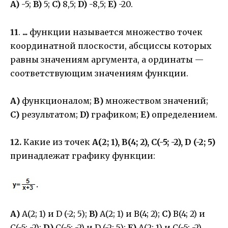
A)
-5;
B)
5;
C)
8,5;
D)
-8,5;
E)
-20.
11
.
...
функции называется множество точек
координатной плоскости, абсциссы которых
равны значениям аргумента, а ординаты —
соответствующим значениям функции.
А)
функционалом;
В)
множеством значений;
С)
результатом;
D)
графиком;
Е)
определением.
12.
Какие из точек
А(2; 1), В(4; 2), С(-5; -2), D (-2; 5)
принадлежат графику функции:
А)
А(2; 1) и D (-2; 5);
B)
А(2; 1) и В(4; 2);
C)
В(4; 2) и
С(-5; -2);
D)
С(-5; -2) и D (-2; 5);
E)
А(2; 1) и С(-5; -2).