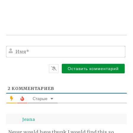
И
м
я
*
2
КОММЕНТАРИЕВ
Старые
Jeana
Never would have thunk I would find this so