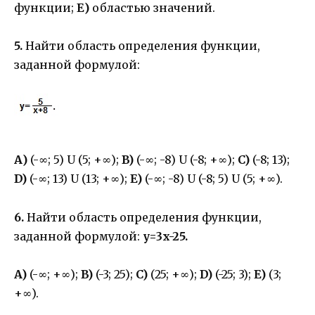
функции;
Е)
областью значений.
5.
Найти область определения функции,
заданной формулой:
А)
(-∞; 5) U (5; +∞);
B)
(-∞; -8) U (-8; +∞);
C)
(-8; 13);
D)
(-∞; 13) U (13; +∞);
E)
(-∞; -8) U (-8; 5) U (5; +∞).
6.
Найти область определения функции,
заданной формулой:
y=3x-25.
A)
(-∞; +∞);
B)
(-3; 25);
C)
(25; +∞);
D)
(-25; 3);
E)
(3;
+∞).