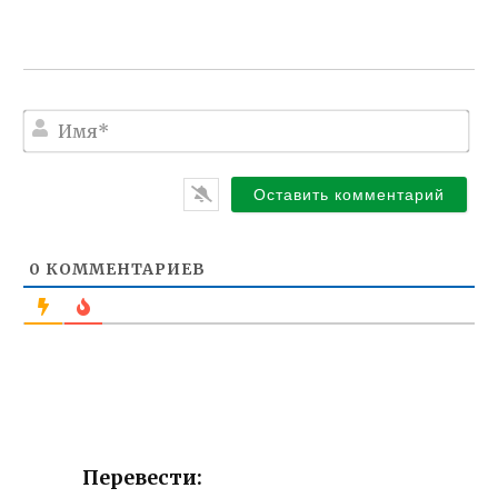
И
м
я
*
0
КОММЕНТАРИЕВ
Перевести: