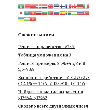
Свежие записи
Решить неравенство t^2≤5t
Таблица умножения на 3
Решите примеры: 8 5/6+4 3/8 и 8
5/6-4 3/8
Выполните действия: а) 3 2 /3+2 /3
б) 4 1/6 — 1 1/ 5 в) 12×5/18 г) 6: 1 1/5
Найдите значение выражения
√17·5^4 · √17·2^2
Сколько всего двузначных чисел