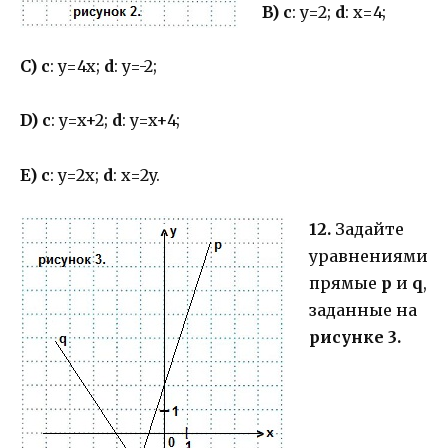
B)
c
: y=2;
d
: x=4;
C)
c
: y=4x;
d
: y=-2;
D)
c
: y=x+2;
d
: y=x+4;
E)
c
: y=2x;
d
: x=2y.
12.
Задайте
уравнениями
прямые
p
и
q
,
заданные на
рисунке 3.