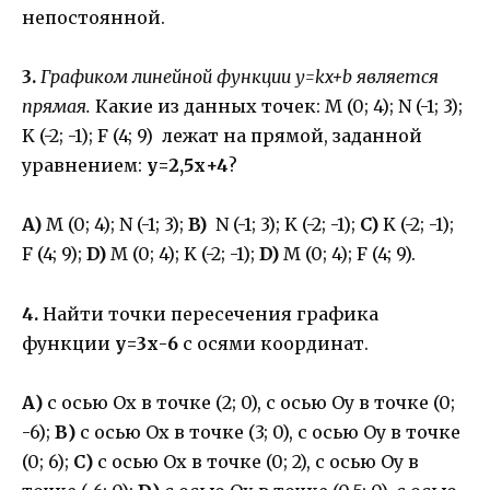
непостоянной.
3.
Графиком линейной функции y=kx+b является
прямая.
Какие из данных точек: M (0; 4); N (-1; 3);
K (-2; -1); F (4; 9) лежат на прямой, заданной
уравнением:
у=2,5х+4
?
A)
M (0; 4); N (-1; 3);
B)
N (-1; 3); K (-2; -1);
C)
K (-2; -1);
F (4; 9);
D)
M (0; 4); K (-2; -1);
D)
M (0; 4); F (4; 9).
4.
Найти точки пересечения графика
функции
у=3х-6
с осями координат.
А)
с осью Ох в точке (2; 0), с осью Оу в точке (0;
-6);
В)
с осью Ох в точке (3; 0), с осью Оу в точке
(0; 6);
С)
с осью Ох в точке (0; 2), с осью Оу в