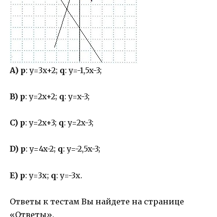
A)
p
: y=3x+2;
q
: y=-1,5x-3;
B)
p
: y=2x+2;
q
: y=x-3;
C)
p
: y=2x+3;
q
: y=2x-3;
D)
p
: y=4x-2;
q
: y=-2,5x-3;
E) p
: y=3x;
q
: y=-3x.
Ответы к тестам Вы найдете на странице
«Ответы».