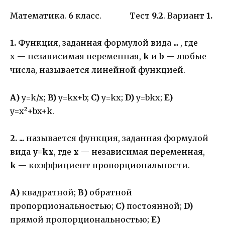
Математика.
6
класс. Тест
9.2
. Вариант
1.
1.
Функция, заданная формулой вида
...
, где
х — независимая переменная,
k
и
b
— любые
числа, называется линейной функцией.
А)
y=k/x;
B)
y=kx+b;
C)
y=kx;
D)
y=bkx;
E)
y=x²+bx+k.
2. ...
называется функция, заданная формулой
вида
y=kx
, где
x
— независимая переменная,
k
— коэффициент пропорциональности.
А)
квадратной;
В)
обратной
пропорциональностью;
С)
постоянной;
D)
прямой пропорциональностью;
Е)