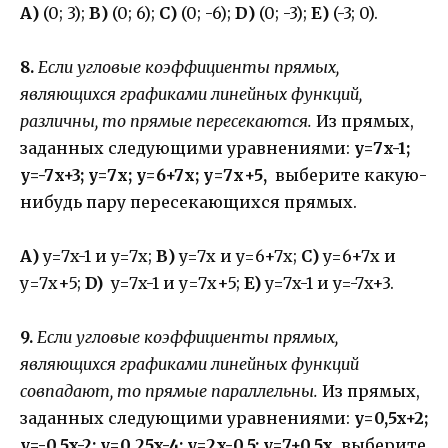
А)
(0; 3);
B)
(0; 6);
C)
(0; -6);
D)
(0; -3);
E)
(-3; 0).
8.
Если угловые коэффициенты прямых,
являющихся графиками линейных функций,
различны, то прямые пересекаются.
Из прямых,
заданных следующими уравнениями:
y=7x-1;
y=-7x+3; y=7x; y=6+7x; у=7х+5,
выберите какую-
нибудь пару пересекающихся прямых.
А)
y=7x-1 и y=7x;
В)
y=7x и y=6+7x;
С)
y=6+7x и
у=7х+5;
D)
y=7x-1 и у=7х+5;
E)
y=7x-1 и y=-7x+3.
9.
Если угловые коэффициенты прямых,
являющихся графиками линейных функций
совпадают, то прямые параллельны.
Из прямых,
заданных следующими уравнениями:
y=0,5x+2;
y=-0,5x-2; y=0,25x-4; y=2x-0,5; y=7+0,5x,
выберите