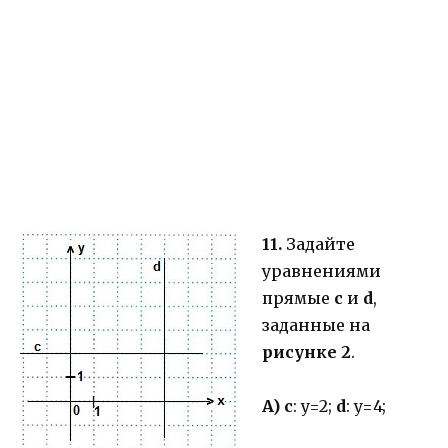
11.
Задайте
уравнениями
прямые
c
и
d
,
заданные на
рисунке 2
.
A)
c
: y=2;
d
: y=4;