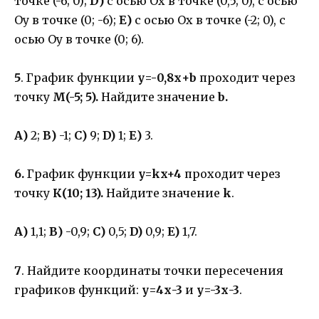
точке (-6; 0);
D)
с осью Ох в точке (0,5; 0), с осью
Оу в точке (0; -6);
Е)
с осью Ох в точке (-2; 0), с
осью Оу в точке (0; 6).
5
. График функции
у=-0,8х+b
проходит через
точку
М(-5; 5).
Найдите значение
b.
А)
2;
В)
-1;
С)
9;
D)
1;
Е)
3.
6.
График функции
y=kx+4
проходит через
точку
К(10; 13).
Найдите значение
k
.
А)
1,1;
В)
-0,9;
С)
0,5;
D)
0,9;
E)
1,7.
7
. Найдите координаты точки пересечения
графиков функций:
у=4х-3
и
у=-3х-3
.