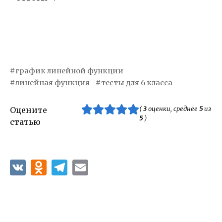
график линейной функции
линейная функция
тесты для 6 класса
(
3
оценки, среднее
5
из
Оцените
5
)
статью