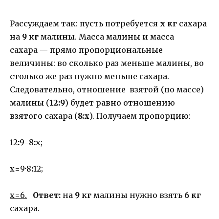
Рассуждаем так: пусть потребуется
х кг
сахара
на
9 кг
малины. Масса малины и масса
сахара — прямо пропорциональные
величины: во сколько раз меньше малины, во
столько же раз нужно меньше сахара.
Следовательно, отношение взятой (по массе)
малины (
12:9
) будет равно отношению
взятого сахара (
8:х
). Получаем пропорцию:
12
:
9=8
:
х;
х=9
·
8
:
12;
х=6.
Ответ:
на
9 кг
малины нужно взять
6 кг
сахара.