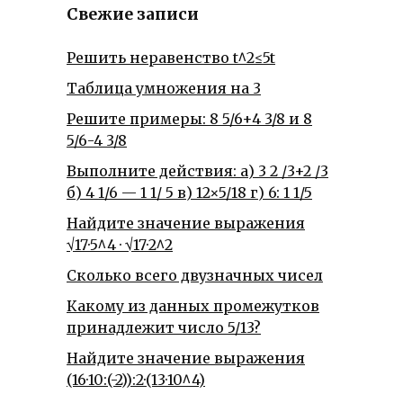
Свежие записи
Решить неравенство t^2≤5t
Таблица умножения на 3
Решите примеры: 8 5/6+4 3/8 и 8
5/6-4 3/8
Выполните действия: а) 3 2 /3+2 /3
б) 4 1/6 — 1 1/ 5 в) 12×5/18 г) 6: 1 1/5
Найдите значение выражения
√17·5^4 · √17·2^2
Сколько всего двузначных чисел
Какому из данных промежутков
принадлежит число 5/13?
Найдите значение выражения
(16·10:(-2)):2·(13·10^4)