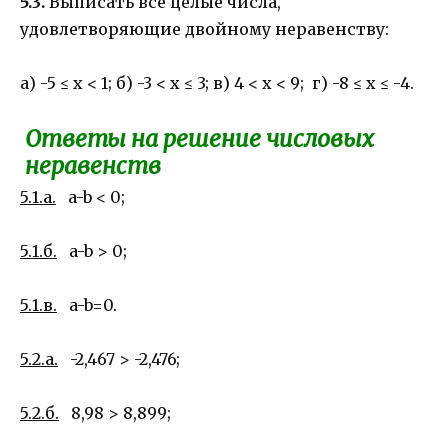
5.3.
Выписать все целые числа,
удовлетворяющие двойному неравенству:
а) -5 ≤ х < 1; б) -3 < x ≤ 3; в) 4 < x < 9; г) -8 ≤ x ≤ -4.
Ответы на решение числовых
неравенств
5.1.
а
.
a-b < 0;
5.1.
б
.
a-b > 0;
5.1.
в
.
a-b=0.
5.2.
а
.
-2,467 > -2,476;
5.2.б.
8,98 > 8,899;