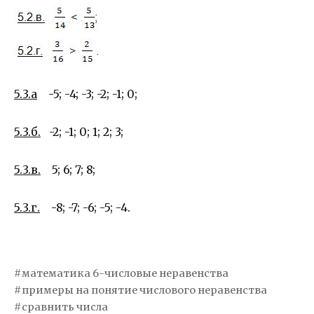
5.3.а
-5; -4; -3; -2; -1; 0;
5.3.б.
-2; -1; 0; 1; 2; 3;
5.3.в.
5; 6; 7; 8;
5.3.г.
-8; -7; -6; -5; -4.
математика 6-числовые неравенства
примеры на понятие числового неравенства
сравнить числа