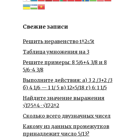
Свежие записи
Решить неравенство t^2≤5t
Таблица умножения на 3
Решите примеры: 8 5/6+4 3/8 и 8
5/6-4 3/8
Выполните действия: а) 3 2 /3+2 /3
б) 4 1/6 — 1 1/ 5 в) 12×5/18 г) 6: 1 1/5
Найдите значение выражения
√17·5^4 · √17·2^2
Сколько всего двузначных чисел
Какому из данных промежутков
принадлежит число 5/13?