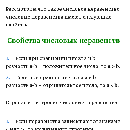
Рассмотрим что такое числовое неравенство,
числовые неравенства имеют следующие
свойства.
Свойства числовых неравенств
Если при сравнении чисел a и b
разность
a-b
– положительное число, то
a > b
.
Если при сравнении чисел a и b
разность
a-b
– отрицательное число, то
a < b.
Строгие и нестрогие числовые неравенства:
Если неравенства записываются знаками
< или > , то их называют строгими