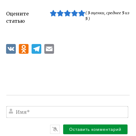
(
3
оценки, среднее
5
из
Оцените
5
)
статью
И
м
я
*