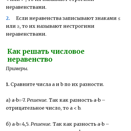
неравенствами.
Если неравенства записывают знаками ≤
или ≥, то их называют нестрогими
неравенствами.
Как решать числовое
неравенство
Примеры.
1.
Сравните числа а и b по их разности.
а) a-b=-7.
Решение.
Так как разность a-b –
отрицательное число, то a < b.
б) a-b=4,5.
Решение.
Так как разность a-b –