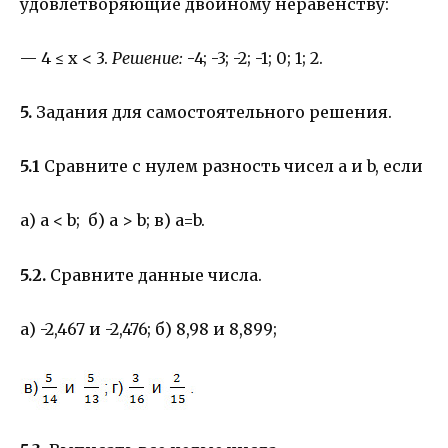
удовлетворяющие двойному неравенству:
— 4 ≤ х < 3.
Решение:
-4; -3; -2; -1; 0; 1; 2.
5.
Задания для самостоятельного решения.
5.1
Сравните с нулем разность чисел а и b, если
а) a < b; б) a > b; в) a=b.
5.2.
Сравните данные числа.
а) -2,467 и -2,476; б) 8,98 и 8,899;