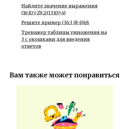
Найдите значение выражения
(16·10:(-2)):2·(13·10^4)
Решите пример (36:3 (8-6))/6
Тренажер таблицы умножения на
3 с окошками для введения
ответов
Вам также может понравиться