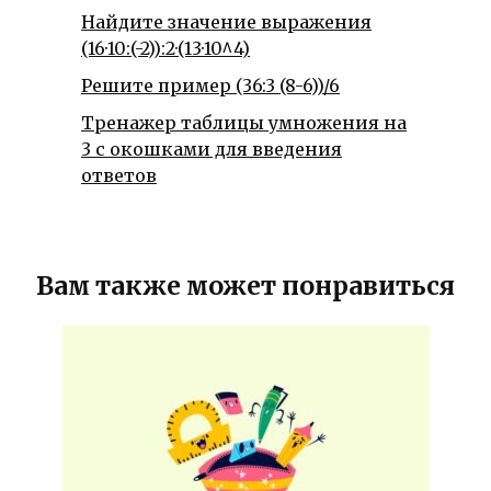
Найдите значение выражения
(16·10:(-2)):2·(13·10^4)
Решите пример (36:3 (8-6))/6
Тренажер таблицы умножения на
3 с окошками для введения
ответов
Вам также может понравиться