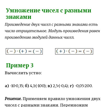
Умножение чисел с разными
знаками
Произведение двух чисел с разными знаками есть
число отрицательное. Модуль произведения равен
произведению модулей данных чисел.
Пример 3
Вычислить устно:
а)
-10·0,35;
б)
4,1·(-100);
в)
2,5·(-0,4);
г)
-0,05·200.
Решение.
Применяем правило умножения двух
чисел с разными знаками. Перемножим