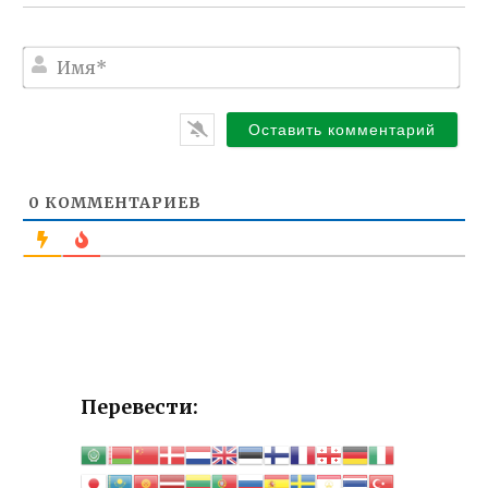
И
м
я
*
0
КОММЕНТАРИЕВ
Перевести: