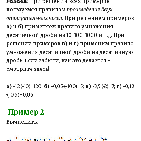
Решение.
При решении всех примеров
пользуемся правилом
произведения двух
отрицательных чисел
. При решением примеров
а)
и
б)
применяем правило умножения
десятичной дроби на 10, 100, 1000 и т.д. При
решении примеров
в)
и
г)
применим правило
умножения десятичной дроби на десятичную
дробь. Если забыли, как это делается -
смотрите здесь!
а)
-12·(-10)=120;
б)
-0,05·(-100)=5;
в)
-3,5·(-2)=7;
г)
-0,12
·(-0,5)=0,06.
Пример 2
Вычислить: