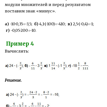
модули множителей и перед результатом
поставим знак «минус».
а)
-10·0,35=-3,5;
б)
4,1·(-100)=-410;
в)
2,5·(-0,4)=-1;
г)
-0,05·200=-10.
Пример 4
Вычислить:
Решение.