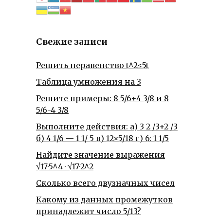
Свежие записи
Решить неравенство t^2≤5t
Таблица умножения на 3
Решите примеры: 8 5/6+4 3/8 и 8
5/6-4 3/8
Выполните действия: а) 3 2 /3+2 /3
б) 4 1/6 — 1 1/ 5 в) 12×5/18 г) 6: 1 1/5
Найдите значение выражения
√17·5^4 · √17·2^2
Сколько всего двузначных чисел
Какому из данных промежутков
принадлежит число 5/13?