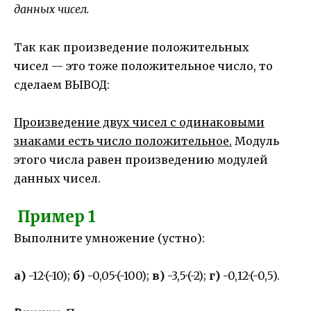
данных чисел.
Так как произведение положительных
чисел — это тоже положительное число, то
сделаем ВЫВОД:
Произведение двух чисел с одинаковыми
знаками есть число положительное.
Модуль
этого числа равен произведению модулей
данных чисел.
Пример 1
Выполните умножение (устно):
а)
-12·(-10);
б)
-0,05·(-100);
в)
-3,5·(-2);
г)
-0,12·(-0,5).