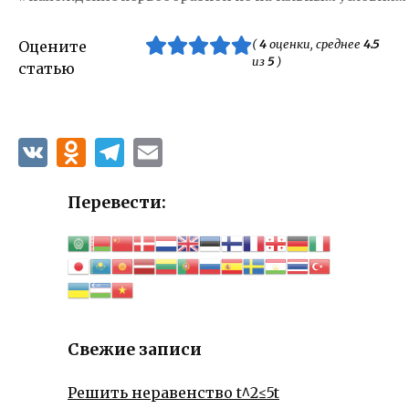
(
4
оценки, среднее
4.5
Оцените
из
5
)
статью
Перевести:
Свежие записи
Решить неравенство t^2≤5t