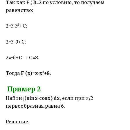
Так как F (3)=2 по условию, то получаем
равенство:
2=3-3²+С;
2=3-9+С;
2=-6+С → С=8.
Тогда
F (x)=x-x²+8.
Пример 2
Найти
∫(sinx-cosx) dx
, если при π/2
первообразная равна 6.
Решение.