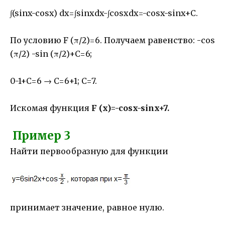
∫(sinx-cosx) dx=∫sinxdx-∫cosxdx=-cosx-sinx+C.
По условию F (π/2)=6. Получаем равенство: -cos
(π/2) -sin (π/2)+C=6;
0-1+C=6 → C=6+1; C=7.
Искомая функция
F (x)=-cosx-sinx+7.
Пример 3
Найти первообразную для функции
принимает значение, равное нулю.