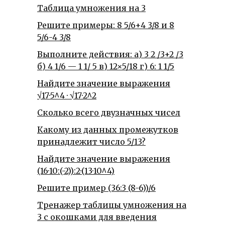
Таблица умножения на 3
Решите примеры: 8 5/6+4 3/8 и 8
5/6-4 3/8
Выполните действия: а) 3 2 /3+2 /3
б) 4 1/6 — 1 1/ 5 в) 12×5/18 г) 6: 1 1/5
Найдите значение выражения
√17·5^4 · √17·2^2
Сколько всего двузначных чисел
Какому из данных промежутков
принадлежит число 5/13?
Найдите значение выражения
(16·10:(-2)):2·(13·10^4)
Решите пример (36:3 (8-6))/6
Тренажер таблицы умножения на
3 с окошками для введения