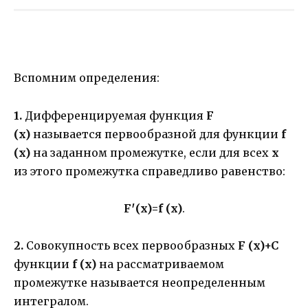
Вспомним определения:
1.
Дифференцируемая функция
F
(x)
называется первообразной для функции
f
(x)
на заданном промежутке, если для всех
х
из этого промежутка справедливо равенство:
F′(x)=f (x)
.
2.
Совокупность всех первообразных
F (x)+C
функции
f (x)
на рассматриваемом
промежутке называется неопределенным
интегралом.