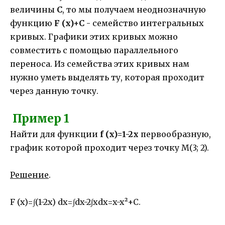
величины
С
, то мы получаем неоднозначную
функцию
F (x)+С
- семейство интегральных
кривых. Графики этих кривых можно
совместить с помощью параллельного
переноса. Из семейства этих кривых нам
нужно уметь выделять ту, которая проходит
через данную точку.
Пример 1
Найти для функции
f (x)=1-2x
первообразную,
график которой проходит через точку М(3; 2).
Решение
.
F (x)=∫(1-2x) dx=∫dx-2∫xdx=x-x²+C.