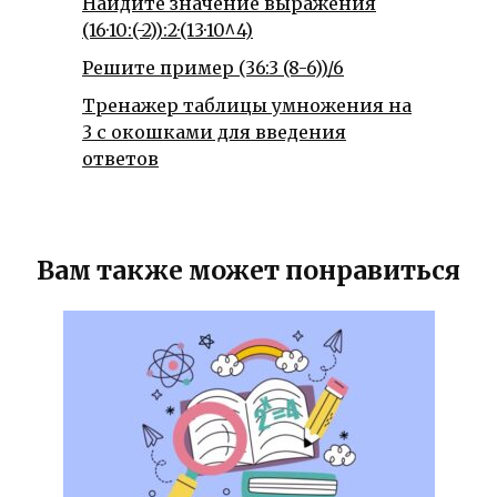
Найдите значение выражения
(16·10:(-2)):2·(13·10^4)
Решите пример (36:3 (8-6))/6
Тренажер таблицы умножения на
3 с окошками для введения
ответов
Вам также может понравиться