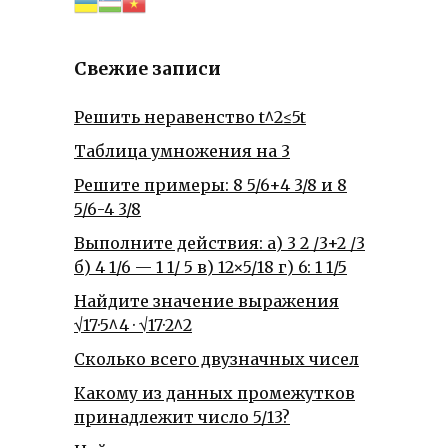
Свежие записи
Решить неравенство t^2≤5t
Таблица умножения на 3
Решите примеры: 8 5/6+4 3/8 и 8
5/6-4 3/8
Выполните действия: а) 3 2 /3+2 /3
б) 4 1/6 — 1 1/ 5 в) 12×5/18 г) 6: 1 1/5
Найдите значение выражения
√17·5^4 · √17·2^2
Сколько всего двузначных чисел
Какому из данных промежутков
принадлежит число 5/13?