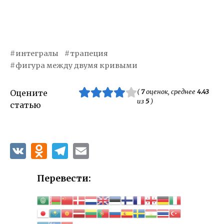
интегралы
трапеция
фигура между двумя кривыми
(
7
оценок, среднее
4.43
Оцените
из
5
)
статью
Перевести: