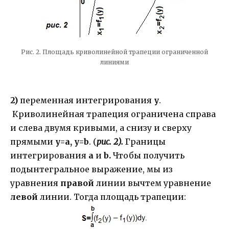
Рис. 2. Площадь криволинейной трапеции ограниченной
линиями
2)
переменная интегрирования
у
.
Криволинейная трапеция ограничена справа
и слева двумя кривыми, а снизу и сверху
прямыми
y=a, y=b
. (
рис. 2).
Границы
интегрирования
a
и
b.
Чтобы получить
подынтегральное выражение, мы из
уравнения
правой
линии вычтем уравнение
левой
линии. Тогда площадь трапеции: