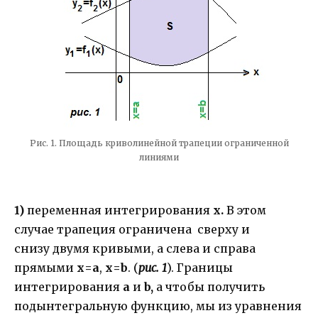
Рис. 1. Площадь криволинейной трапеции ограниченной
линиями
1)
переменная интегрирования
х.
В этом
случае трапеция ограничена сверху и
снизу двумя кривыми, а слева и справа
прямыми
х=а
,
х=b
. (
рис. 1
). Границы
интегрирования
a
и
b,
а чтобы получить
подынтегральную функцию, мы из уравнения