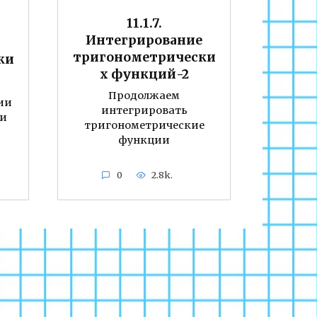
11.1.7.
Интегрирование
я
тригонометрически
ки
х функций-2
Продолжаем
ии
интегрировать
ли
тригонометрические
функции
0
2.8k.