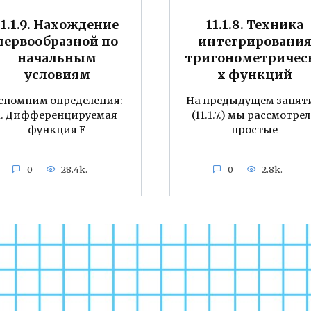
11.1.9. Нахождение
11.1.8. Техника
первообразной по
интегрировани
начальным
тригонометричес
условиям
х функций
спомним определения:
На предыдущем занят
1. Дифференцируемая
(11.1.7.) мы рассмотре
функция F
простые
0
28.4k.
0
2.8k.