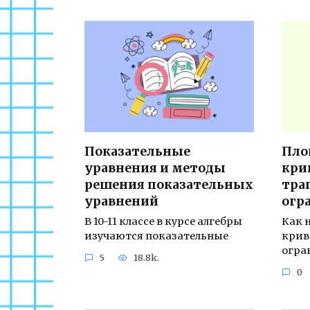
Показательные
Пло
уравнения и методы
кри
решения показательных
тра
уравнений
огр
В 10-11 классе в курсе алгебры
Как 
изучаются показательные
крив
огра
5
18.8k.
0