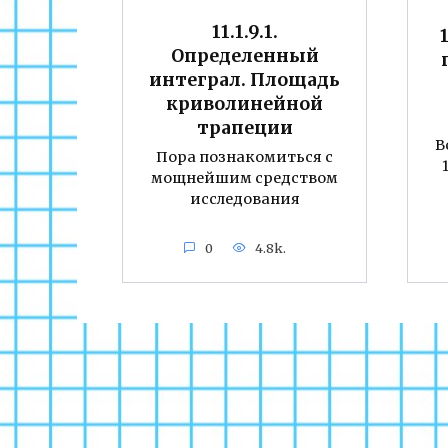
11.1.9.1.
Определенный
интеграл. Площадь
криволинейной
трапеции
В
Пора познакомиться с
мощнейшим средством
исследования
0
4.8k.