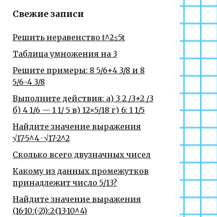
Свежие записи
Решить неравенство t^2≤5t
Таблица умножения на 3
Решите примеры: 8 5/6+4 3/8 и 8
5/6-4 3/8
Выполните действия: а) 3 2 /3+2 /3
б) 4 1/6 — 1 1/ 5 в) 12×5/18 г) 6: 1 1/5
Найдите значение выражения
√17·5^4 · √17·2^2
Сколько всего двузначных чисел
Какому из данных промежутков
принадлежит число 5/13?
Найдите значение выражения
(16·10:(-2)):2·(13·10^4)