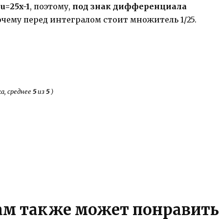
я
u=25x-1
, поэтому,
под знак дифференциала
почему перед интегралом стоит множитель 1/25.
а, среднее
5
из
5
)
ам также может понравить