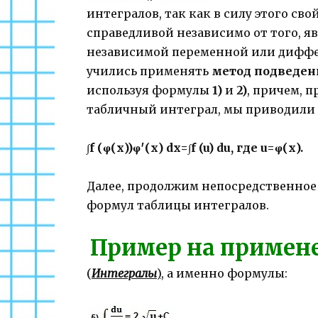
интегралов, так как в силу этого св
справедливой независимо от того, 
независимой переменной или дифф
учились применять
метод подведен
используя формулы
1)
и
2)
, причем, 
табличный интеграл, мы приводили 
∫f (φ(x))φ′(x) dx=∫f (u) du, где u=φ(x).
Далее, продолжим непосредственно
формул таблицы интегралов.
Пример на примен
(
Интегралы
)
, а именно формулы: