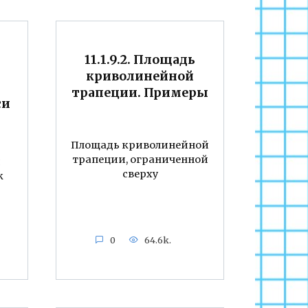
11.1.9.2. Площадь
криволинейной
трапеции. Примеры
си
Площадь криволинейной
трапеции, ограниченной
я
сверху
к
0
64.6k.