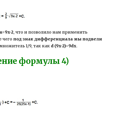
u=9x-2
, что и позволило нам применить
е чего
под знак дифференциала мы подвели
 множитель 1/9, так как
d (9x-2)=9dx
.
ение формулы 4)