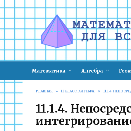
Перейти
к
содержанию
Математика
Алгебра
Гео
ГЛАВНАЯ
»
11 КЛАСС. АЛГЕБРА.
»
11.1.4. НЕПОС
11.1.4. Непосре
интегрировани