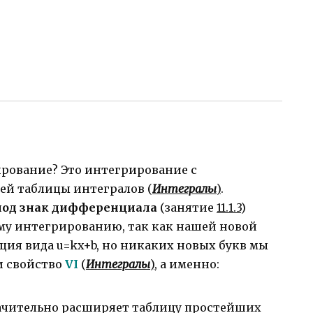
ирование? Это интегрирование с
ей таблицы интегралов (
Интегралы
)
.
под знак дифференциала
(занятие
11.1.3
)
му интегрированию, так как нашей новой
ия вида u=kx+b, но никаких новых букв мы
и свойство
VI
(
Интегралы
)
, а именно:
ачительно расширяет таблицу простейших