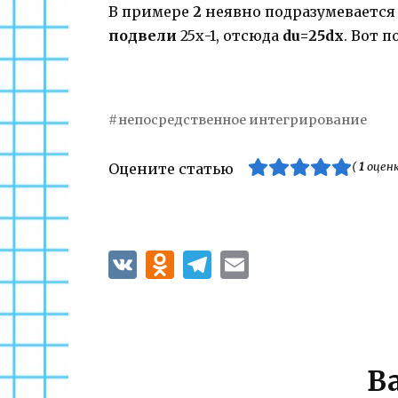
В примере
2
неявно подразумеваетс
подвели
25х-1, отсюда
du=25dx
. Вот 
непосредственное интегрирование
(
1
оценк
Оцените статью
В