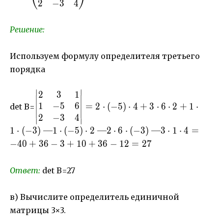
⎝
⎠
180-144-0=-55
6\\ 2& -3& 4
2
−
3
4
\end{pmatrix}
Решение:
Используем формулу определителя третьего
порядка
∣
∣
2
3
1
\begin{vmatrix}
1
−
5
6
2& 3 & 1\\ 1& -5
=
2
⋅
(
−
5
)
⋅
4
+
3
⋅
6
⋅
2
+
1
⋅
det B=
& 6\\ 2& -3& 4
2
−
3
4
∣
∣
\end{vmatrix}=2
1
⋅
(
−
3
)
—1
⋅
(
−
5
)
⋅
2 —2
⋅
6
⋅
(
−
3
)
—3
⋅
1
⋅
4
=
\cdot (-5) \cdot
−
40
+
36
−
3
+
10
+
36
−
12
=
27
4+ 3 \cdot 6
\cdot 2+1\cdot 1
Ответ:
det B=27
\cdot (-3) — 1
\cdot (-5) \cdot
2 — 2 \cdot 6
в) Вычислите определитель единичной
\cdot (-3) — 3
матрицы 3×3.
\cdot 1 \cdot