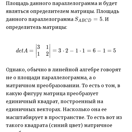
Площадь данного параллелограмма и будет
являться определителем матрицы. Площадь
S_{ABCD}=5
=
5
данного параллелограмма
. И
S
A
BC
D
определитель матрицы:
∣
∣
3
1
detA=\begin{vmatrix} 3&
=
=
3
⋅
2
−
1
⋅
1
=
6
−
1
=
5
d
e
t
A
1
2
∣
∣
Однако, обычно в линейной алгебре говорят
не о площади параллелограмма, а о
матричном преобразовании. То есть о том, в
какую фигуру матрица преобразует
единичный квадрат, построенный на
единичных векторах. Насколько она ее
масштабирует в пространстве. То есть вот из
такого квадрата (синий цвет) матричное