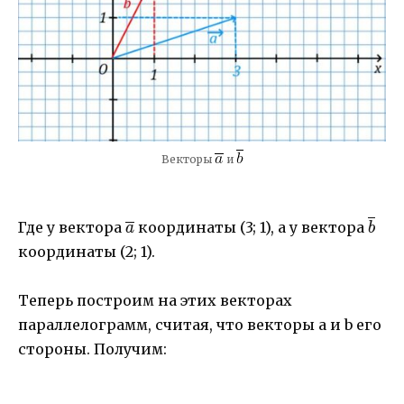
Векторы
и
\overline{a}
\ove
Где у вектора
координаты (3; 1), а у вектора
a
b
координаты (2; 1).
Теперь построим на этих векторах
параллелограмм, считая, что векторы a и b его
стороны. Получим: