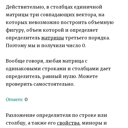
1+1\cdot 1 \cdot
Действительно, в столбцах единичной
1 — 1 \cdot 1
матрицы три совпадающих вектора, на
\cdot 1 — 1
\cdot 1 \cdot
которых невозможно построить объемную
1 — 1 \cdot 1
фигуру, объем которой и определяет
\cdot 1=1+1+1-
определитель
матрицы
третьего порядка.
1-1-1=0
Поэтому мы и получили число 0.
Вообще говоря, любая матрица с
одинаковыми строками и столбцами дает
определитель, равный нулю. Можете
проверить самостоятельно.
Ответ:
0
Разложение определителя по строке или
столбцу, а также его
свойства
, миноры и