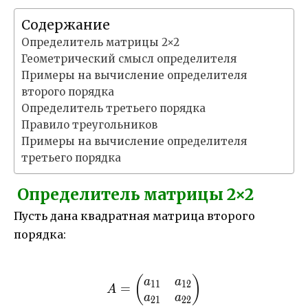
Содержание
Определитель матрицы 2×2
Геометрический смысл определителя
Примеры на вычисление определителя
второго порядка
Определитель третьего порядка
Правило треугольников
Примеры на вычисление определителя
третьего порядка
Определитель матрицы 2×2
Пусть дана квадратная матрица второго
порядка:
A=\begin{pmatrix} a_{11
(
)
a
a
11
12
=
A
a
a
21
22