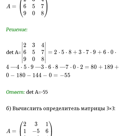
⎛
⎞
6
5
7
2& 3 & 4\\ 6& 5 &
=
⎝
⎠
A
7 \\ 9& 0& 8
9
0
8
\end{pmatrix}
Решение:
∣
∣
2
3
4
\begin{vmatrix}
6
5
7
2& 3 & 4\\ 6& 5
=
2
⋅
5
⋅
8
+
3
⋅
7
⋅
9
+
6
⋅
0
⋅
det A=
& 7 \\ 9& 0 & 8
9
0
8
∣
∣
\end{vmatrix}=2
4 —4
⋅
5
⋅
9 —3
⋅
6
⋅
8 —7
⋅
0
⋅
2
=
80
+
189
+
\cdot 5 \cdot 8+
0
−
180
−
144
−
0
=
−
55
3 \cdot 7 \cdot
9+6\cdot 0 \cdot
Ответ:
det A=-55
4 — 4 \cdot 5
\cdot 9 — 3
\cdot 6 \cdot
б) Вычислить определитель матрицы 3×3:
8 — 7 \cdot 0
⎛
⎞
\cdot
2
3
1
A=\begin{pmatrix}
2=80+189+0-
1
−
5
6
2& 3 & 1\\ 1& -5 &
=
A