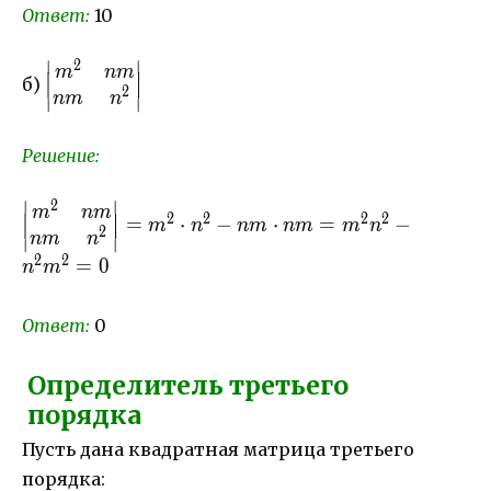
\cdot 6-7 \cdot
Ответ:
10
2=24-14=10
∣
∣
2
\begin{vmatrix}
m
nm
б)
2
m^2& nm\\
nm
n
∣
∣
nm& n^2
\end{vmatrix}
Решение:
∣
∣
2
\begin{vmatrix}
m
nm
2
2
2
2
=
⋅
−
⋅
=
−
m
n
nm
nm
m
n
2
m^2& nm\\ nm&
nm
n
∣
∣
n^2
2
2
=
0
n
m
\end{vmatrix}=m^2
\cdot n^2-nm \cdot
Ответ:
0
nm=m^2n^2-
n^2m^2=0
Определитель третьего
порядка
Пусть дана квадратная матрица третьего
порядка: