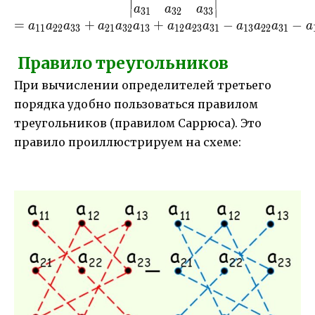
a
a
a
31
32
33
∣
∣
=
+
+
−
−
a
a
a
a
a
a
a
a
a
a
a
a
a
11
22
33
21
32
13
12
23
31
13
22
31
Правило треугольников
При вычислении определителей третьего
порядка удобно пользоваться правилом
треугольников (правилом Саррюса). Это
правило проиллюстрируем на схеме: