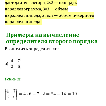
дает длину вектора, 2×2 — площадь
параллелограмма, 3×3 — объем
параллелепипеда, а nxn — объем n-мерного
параллелепипеда.
Примеры на вычисление
определителя второго порядка
Вычислить определители:
∣
∣
4
7
\begin{vmatrix}
a)
2
6
4& 7\\ 2& 6
∣
∣
\end{vmatrix}
Решение:
∣
∣
4
7
\begin{vmatrix}
=
4
⋅
6
−
7
⋅
2
=
24
−
14
=
10
2
6
4& 7\\ 2& 6
∣
∣
\end{vmatrix}=4