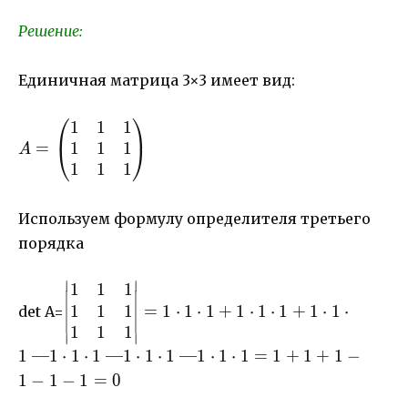
4=-40+36-
Решение:
3+10+36-12=27
Единичная матрица 3×3 имеет вид:
⎛
⎞
1
1
1
A=\begin{pmatrix}
1
1
1
1& 1 & 1\\ 1& 1 &
=
⎝
⎠
A
1\\ 1& 1& 1
1
1
1
\end{pmatrix}
Используем формулу определителя третьего
порядка
∣
∣
1
1
1
\begin{vmatrix}
1
1
1
1& 1 & 1\\ 1& 1
=
1
⋅
1
⋅
1
+
1
⋅
1
⋅
1
+
1
⋅
1
⋅
det A=
& 1\\ 1& 1& 1
1
1
1
∣
∣
\end{vmatrix}=1
1 —1
⋅
1
⋅
1 —1
⋅
1
⋅
1 —1
⋅
1
⋅
1
=
1
+
1
+
1
−
\cdot 1 \cdot 1+
1
−
1
−
1
=
0
1 \cdot 1 \cdot