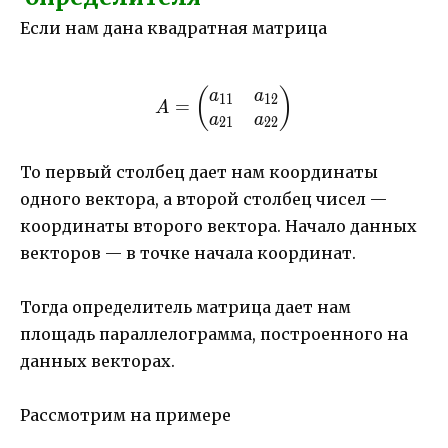
Если нам дана квадратная матрица
A=\begin{pmatrix} a_{11
(
)
a
a
11
12
=
A
a
a
21
22
То первый столбец дает нам координаты
одного вектора, а второй столбец чисел —
координаты второго вектора. Начало данных
векторов — в точке начала координат.
Тогда определитель матрица дает нам
площадь параллелограмма, построенного на
данных векторах.
Рассмотрим на примере